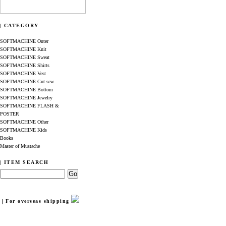
| CATEGORY
SOFTMACHINE Outer
SOFTMACHINE Knit
SOFTMACHINE Sweat
SOFTMACHINE Shirts
SOFTMACHINE Vest
SOFTMACHINE Cut sew
SOFTMACHINE Bottom
SOFTMACHINE Jewelry
SOFTMACHINE FLASH &
POSTER
SOFTMACHINE Other
SOFTMACHINE Kids
Books
Master of Mustache
| ITEM SEARCH
｜For overseas shipping