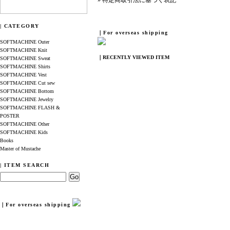
» 特定商取引法に基づく表記
| CATEGORY
｜For overseas shipping
SOFTMACHINE Outer
SOFTMACHINE Knit
｜RECENTLY VIEWED ITEM
SOFTMACHINE Sweat
SOFTMACHINE Shirts
SOFTMACHINE Vest
SOFTMACHINE Cut sew
SOFTMACHINE Bottom
SOFTMACHINE Jewelry
SOFTMACHINE FLASH &
POSTER
SOFTMACHINE Other
SOFTMACHINE Kids
Books
Master of Mustache
| ITEM SEARCH
｜For overseas shipping