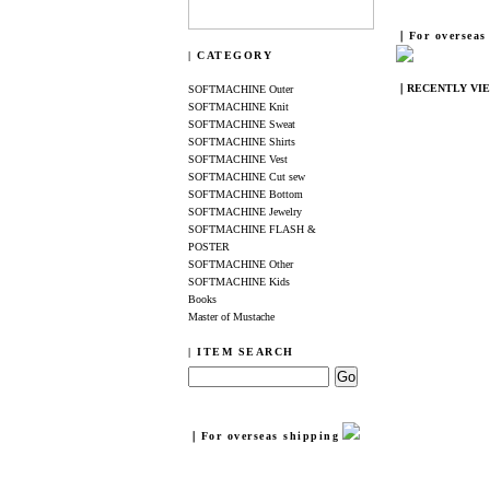
｜For overseas
| CATEGORY
｜RECENTLY VI
SOFTMACHINE Outer
SOFTMACHINE Knit
SOFTMACHINE Sweat
SOFTMACHINE Shirts
SOFTMACHINE Vest
SOFTMACHINE Cut sew
SOFTMACHINE Bottom
SOFTMACHINE Jewelry
SOFTMACHINE FLASH &
POSTER
SOFTMACHINE Other
SOFTMACHINE Kids
Books
Master of Mustache
| ITEM SEARCH
｜For overseas shipping