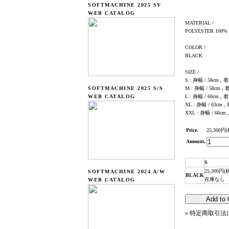
SOFTMACHINE 2025 SV
WEB CATALOG
MATERIAL /
POLYESTER 100%
COLOR /
BLACK
SIZE /
S : 身幅 / 56cm , 着
SOFTMACHINE 2025 S/S
M : 身幅 / 58cm , 
WEB CATALOG
L : 身幅 / 60cm , 着
XL : 身幅 / 63cm ,
XXL : 身幅 / 66cm 
Price.
25,300円
Amount.
S
25,300円(
SOFTMACHINE 2024 A/W
BLACK
在庫なし
WEB CATALOG
» 特定商取引