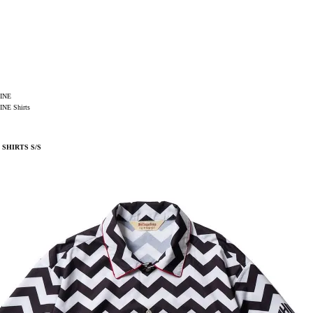
INE
E Shirts
SHIRTS S/S