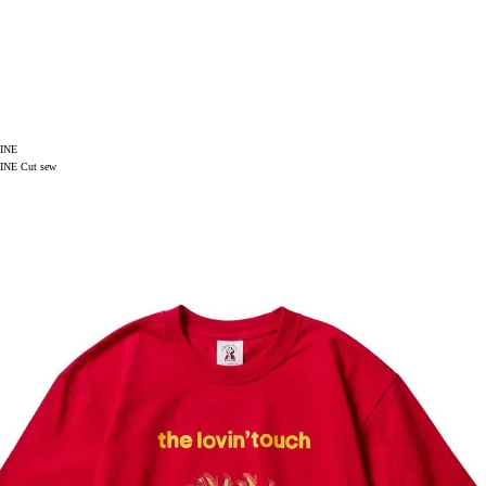
INE
NE Cut sew