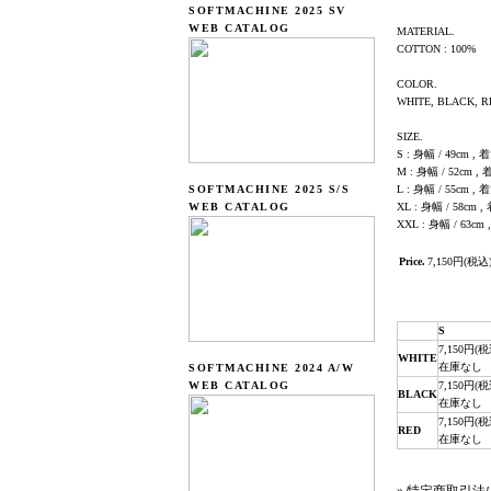
SOFTMACHINE 2025 SV
WEB CATALOG
MATERIAL.
COTTON : 100%
COLOR.
WHITE, BLACK, R
SIZE.
S : 身幅 / 49cm , 着
M : 身幅 / 52cm , 
SOFTMACHINE 2025 S/S
L : 身幅 / 55cm , 着
WEB CATALOG
XL : 身幅 / 58cm ,
XXL : 身幅 / 63cm 
Price.
7,150円(税込
S
7,150円(税
WHITE
在庫なし
SOFTMACHINE 2024 A/W
WEB CATALOG
7,150円(税
BLACK
在庫なし
7,150円(税
RED
在庫なし