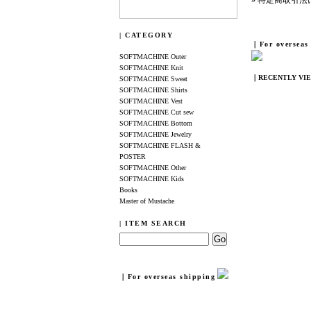
» 特定商取引
| CATEGORY
｜For overseas
SOFTMACHINE Outer
SOFTMACHINE Knit
｜RECENTLY VI
SOFTMACHINE Sweat
SOFTMACHINE Shirts
SOFTMACHINE Vest
SOFTMACHINE Cut sew
SOFTMACHINE Bottom
SOFTMACHINE Jewelry
SOFTMACHINE FLASH &
POSTER
SOFTMACHINE Other
SOFTMACHINE Kids
Books
Master of Mustache
| ITEM SEARCH
｜For overseas shipping