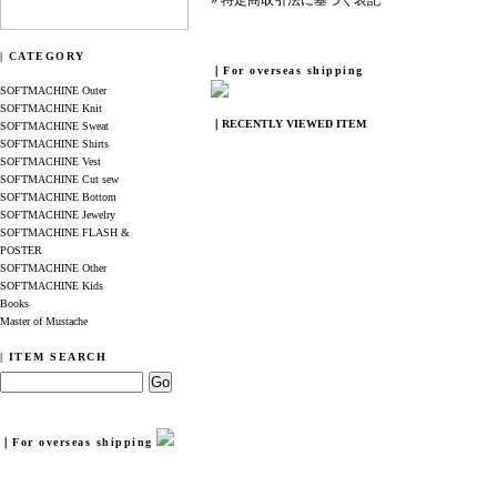
» 特定商取引法に基づく表記
| CATEGORY
｜For overseas shipping
SOFTMACHINE Outer
SOFTMACHINE Knit
｜RECENTLY VIEWED ITEM
SOFTMACHINE Sweat
SOFTMACHINE Shirts
SOFTMACHINE Vest
SOFTMACHINE Cut sew
SOFTMACHINE Bottom
SOFTMACHINE Jewelry
SOFTMACHINE FLASH &
POSTER
SOFTMACHINE Other
SOFTMACHINE Kids
Books
Master of Mustache
| ITEM SEARCH
｜For overseas shipping