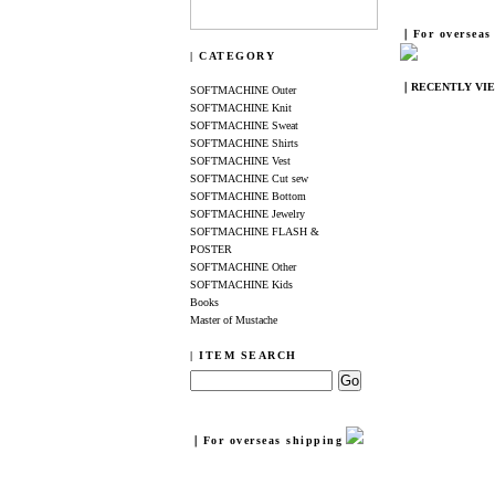
｜For overseas
| CATEGORY
｜RECENTLY VI
SOFTMACHINE Outer
SOFTMACHINE Knit
SOFTMACHINE Sweat
SOFTMACHINE Shirts
SOFTMACHINE Vest
SOFTMACHINE Cut sew
SOFTMACHINE Bottom
SOFTMACHINE Jewelry
SOFTMACHINE FLASH &
POSTER
SOFTMACHINE Other
SOFTMACHINE Kids
Books
Master of Mustache
| ITEM SEARCH
｜For overseas shipping