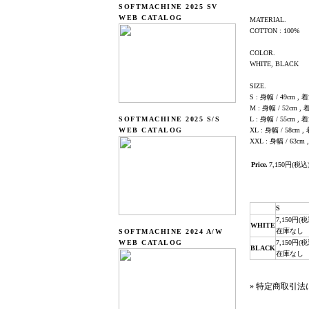
SOFTMACHINE 2025 SV
WEB CATALOG
MATERIAL.
COTTON : 100%
COLOR.
WHITE, BLACK
SIZE.
S : 身幅 / 49cm , 着
M : 身幅 / 52cm , 
SOFTMACHINE 2025 S/S
L : 身幅 / 55cm , 着
WEB CATALOG
XL : 身幅 / 58cm ,
XXL : 身幅 / 63cm 
Price.
7,150円(税込
S
7,150円(税
WHITE
在庫なし
SOFTMACHINE 2024 A/W
WEB CATALOG
7,150円(税
BLACK
在庫なし
» 特定商取引