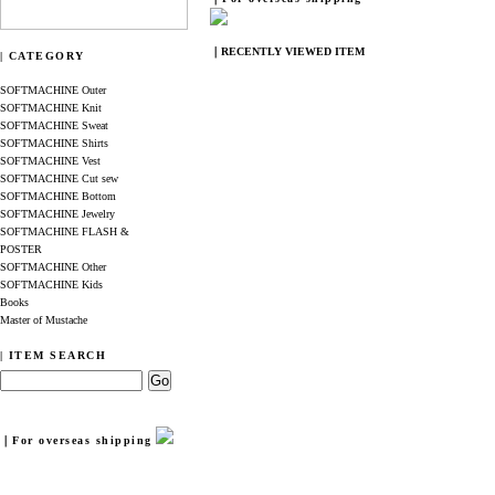
｜RECENTLY VIEWED ITEM
| CATEGORY
SOFTMACHINE Outer
SOFTMACHINE Knit
SOFTMACHINE Sweat
SOFTMACHINE Shirts
SOFTMACHINE Vest
SOFTMACHINE Cut sew
SOFTMACHINE Bottom
SOFTMACHINE Jewelry
SOFTMACHINE FLASH &
POSTER
SOFTMACHINE Other
SOFTMACHINE Kids
Books
Master of Mustache
| ITEM SEARCH
｜For overseas shipping