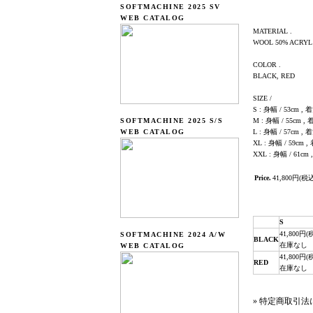
SOFTMACHINE 2025 SV
WEB CATALOG
MATERIAL .
WOOL 50% ACRYL
COLOR .
BLACK, RED
SIZE /
S : 身幅 / 53cm , 着
SOFTMACHINE 2025 S/S
M : 身幅 / 55cm , 
WEB CATALOG
L : 身幅 / 57cm , 着
XL : 身幅 / 59cm ,
XXL : 身幅 / 61cm 
Price.
41,800円(税
S
41,800円(
SOFTMACHINE 2024 A/W
BLACK
在庫なし
WEB CATALOG
41,800円(
RED
在庫なし
» 特定商取引