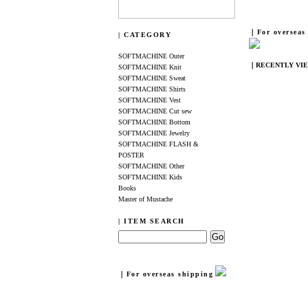
｜For overseas
| CATEGORY
SOFTMACHINE Outer
｜RECENTLY VI
SOFTMACHINE Knit
SOFTMACHINE Sweat
SOFTMACHINE Shirts
SOFTMACHINE Vest
SOFTMACHINE Cut sew
SOFTMACHINE Bottom
SOFTMACHINE Jewelry
SOFTMACHINE FLASH &
POSTER
SOFTMACHINE Other
SOFTMACHINE Kids
Books
Master of Mustache
| ITEM SEARCH
｜For overseas shipping