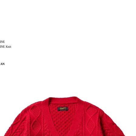
INE
NE Knit
GAN