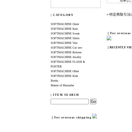
在庫なし
» 特定商取引
| CATEGORY
SOFTMACHINE Outer
SOFTMACHINE Knit
｜For overseas
SOFTMACHINE Sweat
SOFTMACHINE Shirts
SOFTMACHINE Vest
｜RECENTLY VI
SOFTMACHINE Cut sew
SOFTMACHINE Bottom
SOFTMACHINE Jewelry
SOFTMACHINE FLASH &
POSTER
SOFTMACHINE Other
SOFTMACHINE Kids
Books
Master of Mustache
| ITEM SEARCH
｜For overseas shipping