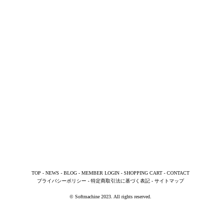
TOP
-
NEWS
-
BLOG
-
MEMBER LOGIN
-
SHOPPING CART
-
CONTACT
プライバシーポリシー
-
特定商取引法に基づく表記
-
サイトマップ
© Softmachine 2023. All rights reserved.