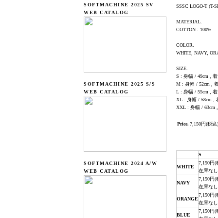
SOFTMACHINE 2025 SV
SSSC LOGO-T (T-S
WEB CATALOG
MATERIAL.
COTTON : 100%
COLOR.
WHITE, NAVY, OR
SIZE.
S : 身幅 / 49cm , 着
SOFTMACHINE 2025 S/S
M : 身幅 / 52cm , 
WEB CATALOG
L : 身幅 / 55cm , 着
XL : 身幅 / 58cm ,
XXL : 身幅 / 63cm 
Price.
7,150円(税込
S
7,150円
SOFTMACHINE 2024 A/W
WHITE
在庫なし
WEB CATALOG
7,150円
NAVY
在庫なし
7,150円
ORANGE
在庫なし
7,150円
BLUE