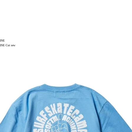
INE
NE Cut sew