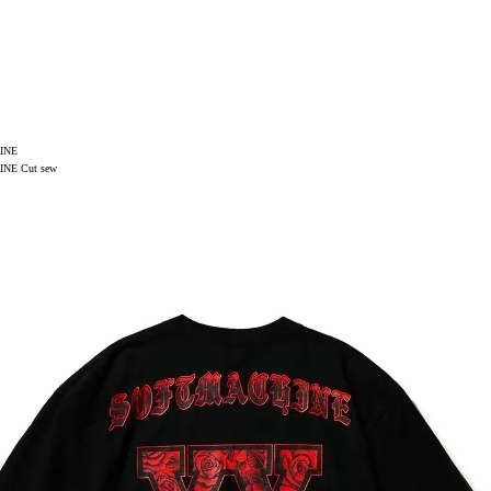
INE
NE Cut sew