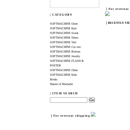
｜For overseas
| CATEGORY
｜RECENTLY VI
SOFTMACHINE Outer
SOFTMACHINE Knit
SOFTMACHINE Sweat
SOFTMACHINE Shirts
SOFTMACHINE Vest
SOFTMACHINE Cut sew
SOFTMACHINE Bottom
SOFTMACHINE Jewelry
SOFTMACHINE FLASH &
POSTER
SOFTMACHINE Other
SOFTMACHINE Kids
Books
Master of Mustache
| ITEM SEARCH
｜For overseas shipping