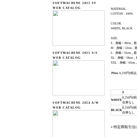
SOFTMACHINE 2025 SV
WEB CATALOG
MATERIAL.
COTTON : 100%
COLOR.
WHITE, BLACK
SIZE.
S : 身幅 / 49cm , 着
M : 身幅 / 52cm , 
SOFTMACHINE 2025 S/S
L : 身幅 / 55cm , 着
WEB CATALOG
XL : 身幅 / 58cm ,
XXL : 身幅 / 63cm 
Price.
8,250円(税込
S
8,250円(税
WHITE
在庫なし
SOFTMACHINE 2024 A/W
WEB CATALOG
8,250円(税
BLACK
在庫なし
» 特定商取引